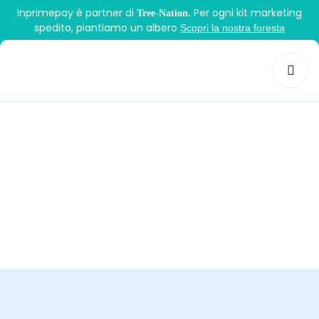
Inprimepay è partner di
Per ogni kit marketing
Tree-Nation.
spedito, piantiamo un albero
Scopri la nostra foresta
Tag:
paga in 3 rate
>
paga in 3 rate
Inprime Pay