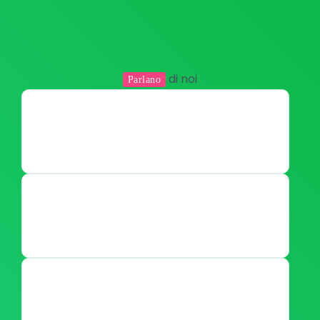
di noi
Parlano