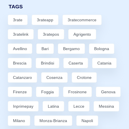
TAGS
3rate
3rateapp
3ratecommerce
3ratelink
3ratepos
Agrigento
Avellino
Bari
Bergamo
Bologna
Brescia
Brindisi
Caserta
Catania
Catanzaro
Cosenza
Crotone
Firenze
Foggia
Frosinone
Genova
Inprimepay
Latina
Lecce
Messina
Milano
Monza-Brianza
Napoli