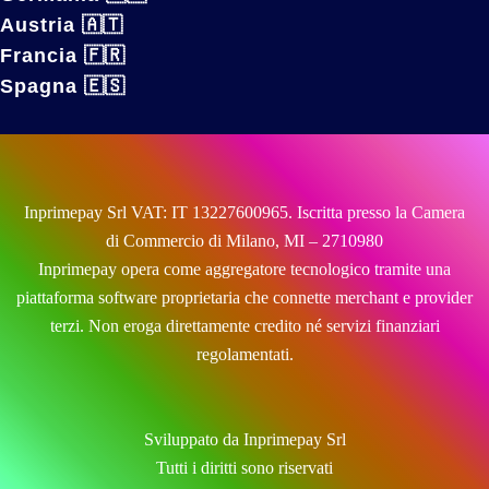
Austria 🇦🇹
Francia 🇫🇷
Spagna 🇪🇸
Inprimepay Srl VAT: IT 13227600965. Iscritta presso la Camera
di Commercio di Milano, MI – 2710980
Inprimepay opera come aggregatore tecnologico tramite una
piattaforma software proprietaria che connette merchant e provider
terzi. Non eroga direttamente credito né servizi finanziari
regolamentati.
Sviluppato da Inprimepay Srl
Tutti i diritti sono riservati