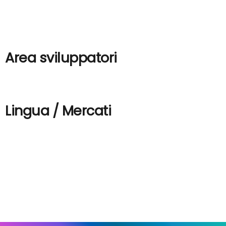
Cookie Policy
Assistenza e ticket
Area sviluppatori
Documentazione API webhook
Lingua / Mercati
Italia 🇮🇹
Svizzera 🇨🇭
Germania 🇩🇪
Austria 🇦🇹
Francia 🇫🇷
Spagna 🇪🇸