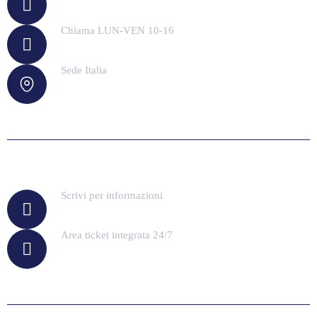
info@inprimepay.com
Chiama LUN-VEN 10-16
+39 02 99948876
Sede Italia
Viale Marco Enrico Bossi,32 Salò (BS)
Scrivi per informazioni
info@inprimepay.com
Area ticket integrata 24/7
direttamente nell'area riservata