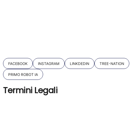
Inprimepay Shop
Archivio Webinar
Primo Robot IA
Contatti
Sicurezza e conformità
FACEBOOK
INSTAGRAM
LINKDEDIN
TREE-NATION
PRIMO ROBOT IA
Termini Legali
Hub Legale
Termini del servizio
Servizi di terze parti
Privacy Policy