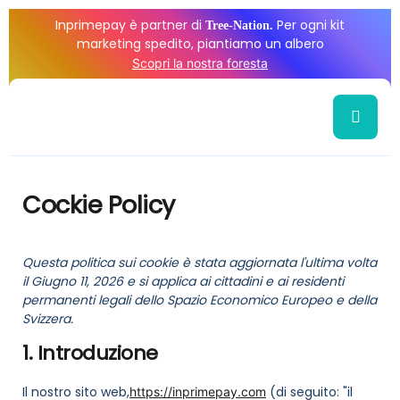
Inprimepay è partner di
Per ogni kit
Tree-Nation.
marketing spedito, piantiamo un albero
Scopri la nostra foresta
Cockie Policy
Questa politica sui cookie è stata aggiornata l'ultima volta
il Giugno 11, 2026 e si applica ai cittadini e ai residenti
permanenti legali dello Spazio Economico Europeo e della
Svizzera.
1. Introduzione
Il nostro sito web,
(di seguito: "il
https://inprimepay.com