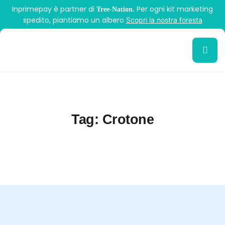
Inprimepay è partner di
Per ogni kit marketing
Tree-Nation.
spedito, piantiamo un albero
Scopri la nostra foresta
Tag:
Crotone
>
Inprime Pay
Crotone