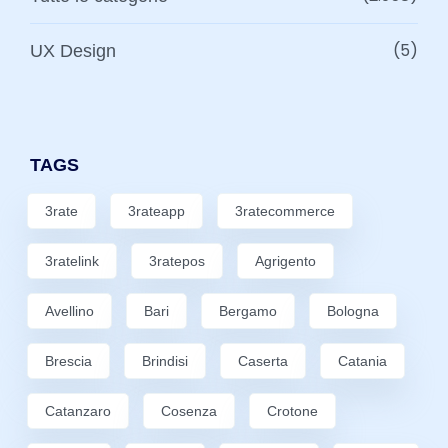
(5)
UX Design
TAGS
3rate
3rateapp
3ratecommerce
3ratelink
3ratepos
Agrigento
Avellino
Bari
Bergamo
Bologna
Brescia
Brindisi
Caserta
Catania
Catanzaro
Cosenza
Crotone