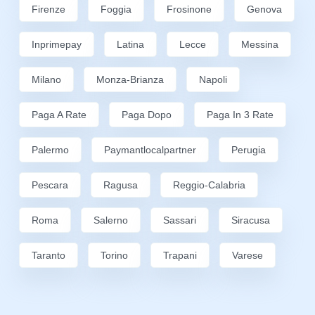
Firenze
Foggia
Frosinone
Genova
Inprimepay
Latina
Lecce
Messina
Milano
Monza-Brianza
Napoli
Paga A Rate
Paga Dopo
Paga In 3 Rate
Palermo
Paymantlocalpartner
Perugia
Pescara
Ragusa
Reggio-Calabria
Roma
Salerno
Sassari
Siracusa
Taranto
Torino
Trapani
Varese