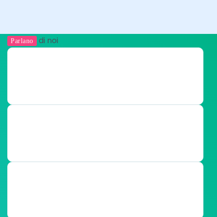
di noi
Parlano