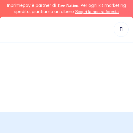
Inprimepay è partner di
Per ogni kit marketing
Tree-Nation.
spedito, piantiamo un albero
Scopri la nostra foresta
Tag:
paga a rate
>
paga a rate
Inprime Pay