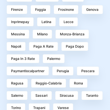
Firenze
Foggia
Frosinone
Genova
Inprimepay
Latina
Lecce
Messina
Milano
Monza-Brianza
Napoli
Paga A Rate
Paga Dopo
Paga In 3 Rate
Palermo
Paymantlocalpartner
Perugia
Pescara
Ragusa
Reggio-Calabria
Roma
Salerno
Sassari
Siracusa
Taranto
Torino
Trapani
Varese