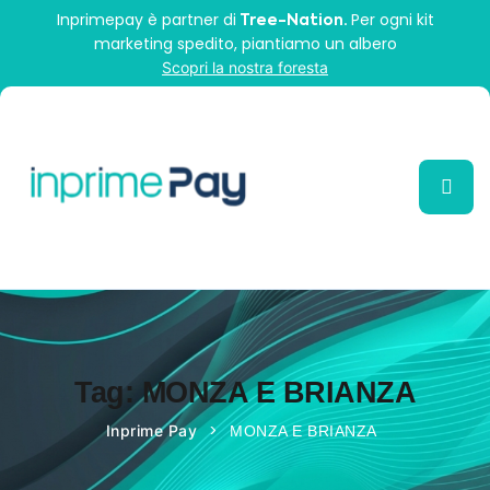
Inprimepay è partner di
Per ogni kit
Tree-Nation.
marketing spedito, piantiamo un albero
Scopri la nostra foresta
Tag:
MONZA E BRIANZA
>
Inprime Pay
MONZA E BRIANZA