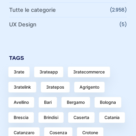
(2.958)
Tutte le categorie
(5)
UX Design
TAGS
3rate
3rateapp
3ratecommerce
3ratelink
3ratepos
Agrigento
Avellino
Bari
Bergamo
Bologna
Brescia
Brindisi
Caserta
Catania
Catanzaro
Cosenza
Crotone