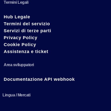
Termini Legali
Hub Legale
Termini del servizio
Servizi di terze parti
Privacy Policy
Cookie Policy
Assistenza e ticket
Area sviluppatori
Documentazione API webhook
Lingua / Mercati