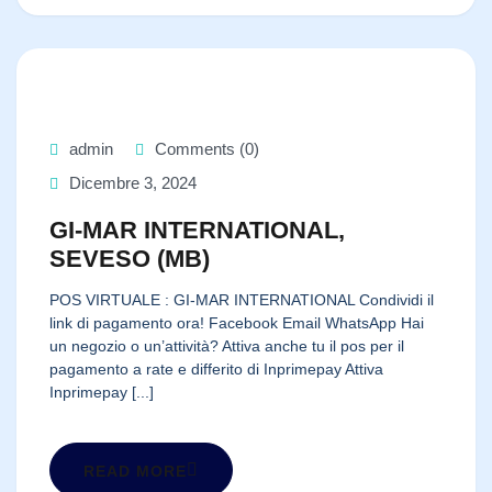
admin
Comments (0)
Dicembre 3, 2024
GI-MAR INTERNATIONAL,
SEVESO (MB)
POS VIRTUALE : GI-MAR INTERNATIONAL Condividi il
link di pagamento ora! Facebook Email WhatsApp Hai
un negozio o un’attività? Attiva anche tu il pos per il
pagamento a rate e differito di Inprimepay Attiva
Inprimepay [...]
READ MORE