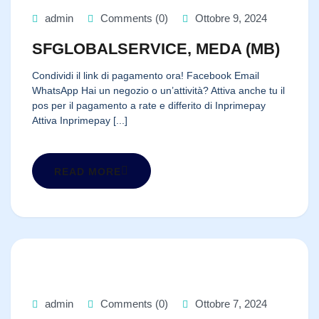
admin
Comments (0)
Ottobre 9, 2024
SFGLOBALSERVICE, MEDA (MB)
Condividi il link di pagamento ora! Facebook Email
WhatsApp Hai un negozio o un’attività? Attiva anche tu il
pos per il pagamento a rate e differito di Inprimepay
Attiva Inprimepay [...]
READ MORE
admin
Comments (0)
Ottobre 7, 2024