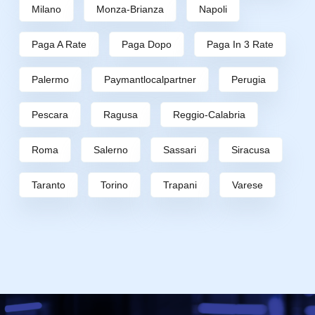
Milano
Monza-Brianza
Napoli
Paga A Rate
Paga Dopo
Paga In 3 Rate
Palermo
Paymantlocalpartner
Perugia
Pescara
Ragusa
Reggio-Calabria
Roma
Salerno
Sassari
Siracusa
Taranto
Torino
Trapani
Varese