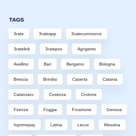
TAGS
3rate
3rateapp
3ratecommerce
3ratelink
3ratepos
Agrigento
Avellino
Bari
Bergamo
Bologna
Brescia
Brindisi
Caserta
Catania
Catanzaro
Cosenza
Crotone
Firenze
Foggia
Frosinone
Genova
Inprimepay
Latina
Lecce
Messina