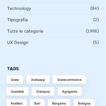
(84)
Technology
(2)
Tipografia
(2.958)
Tutte le categorie
(5)
UX Design
TAGS
3rate
3rateapp
3ratecommerce
3ratelink
3ratepos
Agrigento
Avellino
Bari
Bergamo
Bologna