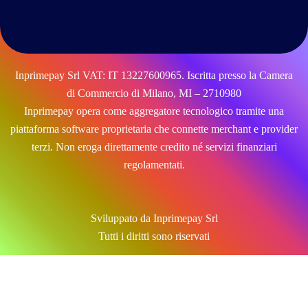
Inprimepay Srl VAT: IT 13227600965. Iscritta presso la Camera
di Commercio di Milano, MI – 2710980
Inprimepay opera come aggregatore tecnologico tramite una
piattaforma software proprietaria che connette merchant e provider
terzi. Non eroga direttamente credito né servizi finanziari
regolamentati.
Sviluppato da Inprimepay Srl
Tutti i diritti sono riservati