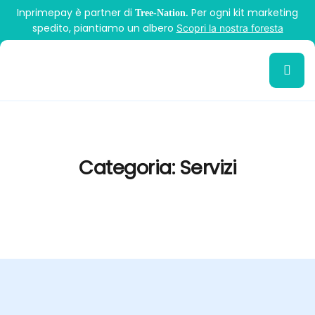
Inprimepay è partner di
Per ogni kit marketing
Tree-Nation.
spedito, piantiamo un albero
Scopri la nostra foresta
Categoria:
Servizi
>
Servizi
Inprime Pay