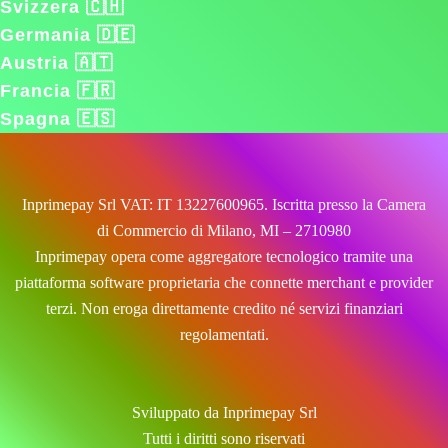
Svizzera 🇨🇭
Germania 🇩🇪
Austria 🇦🇹
Francia 🇫🇷
Spagna 🇪🇸
Inprimepay Srl VAT: IT 13227600965. Iscritta presso la Camera
di Commercio di Milano, MI – 2710980
Inprimepay opera come aggregatore tecnologico tramite una
piattaforma software proprietaria che connette merchant e provider
terzi. Non eroga direttamente credito né servizi finanziari
regolamentati.
Sviluppato da Inprimepay Srl
Tutti i diritti sono riservati