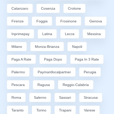
Catanzaro
Cosenza
Crotone
Firenze
Foggia
Frosinone
Genova
Inprimepay
Latina
Lecce
Messina
Milano
Monza-Brianza
Napoli
Paga A Rate
Paga Dopo
Paga In 3 Rate
Palermo
Paymantlocalpartner
Perugia
Pescara
Ragusa
Reggio-Calabria
Roma
Salerno
Sassari
Siracusa
Taranto
Torino
Trapani
Varese