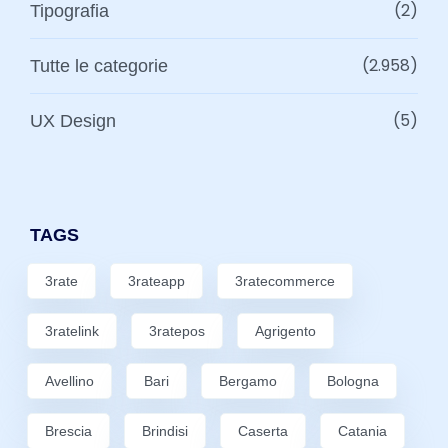
(2)
Tipografia
(2.958)
Tutte le categorie
(5)
UX Design
TAGS
3rate
3rateapp
3ratecommerce
3ratelink
3ratepos
Agrigento
Avellino
Bari
Bergamo
Bologna
Brescia
Brindisi
Caserta
Catania