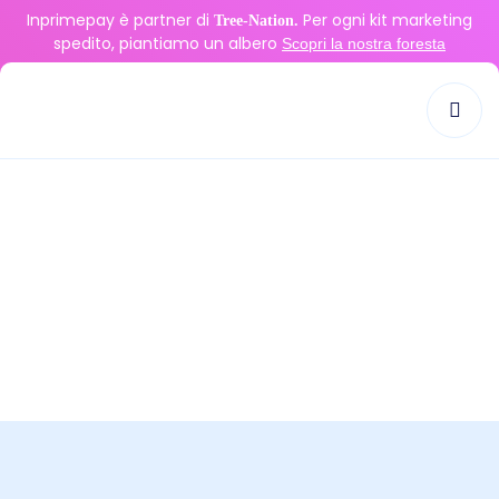
Inprimepay è partner di
Per ogni kit marketing
Tree-Nation.
spedito, piantiamo un albero
Scopri la nostra foresta
Tag:
pagamenti flessibili
>
pagamenti flessibili
Inprime Pay