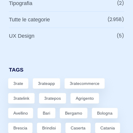
(2)
Tipografia
(2.958)
Tutte le categorie
(5)
UX Design
TAGS
3rate
3rateapp
3ratecommerce
3ratelink
3ratepos
Agrigento
Avellino
Bari
Bergamo
Bologna
Brescia
Brindisi
Caserta
Catania