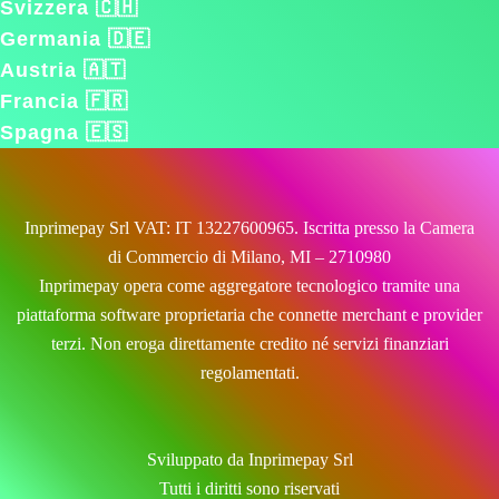
Svizzera 🇨🇭
Germania 🇩🇪
Austria 🇦🇹
Francia 🇫🇷
Spagna 🇪🇸
Inprimepay Srl VAT: IT 13227600965. Iscritta presso la Camera
di Commercio di Milano, MI – 2710980
Inprimepay opera come aggregatore tecnologico tramite una
piattaforma software proprietaria che connette merchant e provider
terzi. Non eroga direttamente credito né servizi finanziari
regolamentati.
Sviluppato da Inprimepay Srl
Tutti i diritti sono riservati