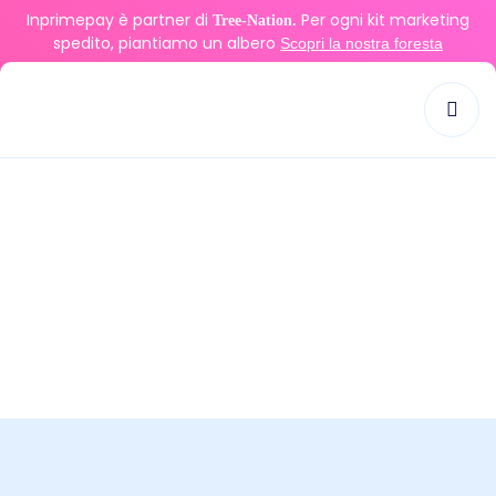
Inprimepay è partner di
Per ogni kit marketing
Tree-Nation.
spedito, piantiamo un albero
Scopri la nostra foresta
Tag:
pagamenti evoluti
>
pagamenti evoluti
Inprime Pay