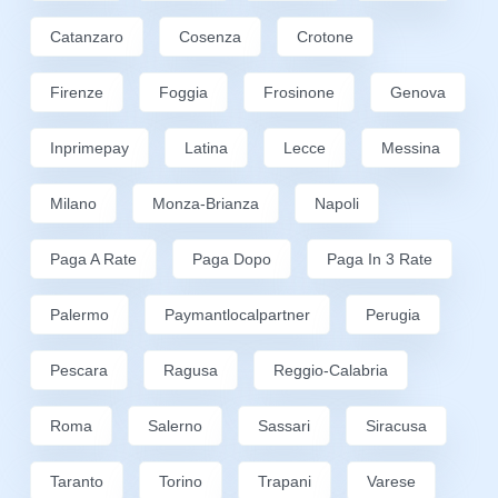
Catanzaro
Cosenza
Crotone
Firenze
Foggia
Frosinone
Genova
Inprimepay
Latina
Lecce
Messina
Milano
Monza-Brianza
Napoli
Paga A Rate
Paga Dopo
Paga In 3 Rate
Palermo
Paymantlocalpartner
Perugia
Pescara
Ragusa
Reggio-Calabria
Roma
Salerno
Sassari
Siracusa
Taranto
Torino
Trapani
Varese