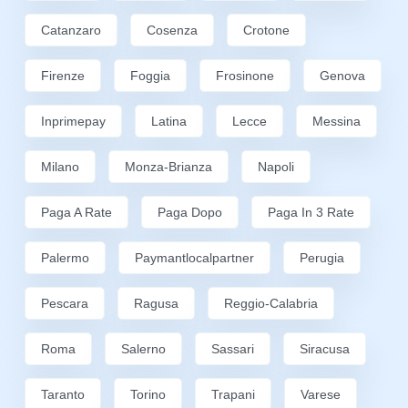
Catanzaro
Cosenza
Crotone
Firenze
Foggia
Frosinone
Genova
Inprimepay
Latina
Lecce
Messina
Milano
Monza-Brianza
Napoli
Paga A Rate
Paga Dopo
Paga In 3 Rate
Palermo
Paymantlocalpartner
Perugia
Pescara
Ragusa
Reggio-Calabria
Roma
Salerno
Sassari
Siracusa
Taranto
Torino
Trapani
Varese