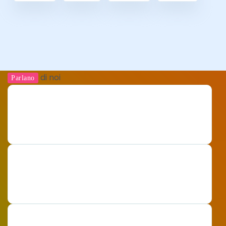
di noi
Parlano