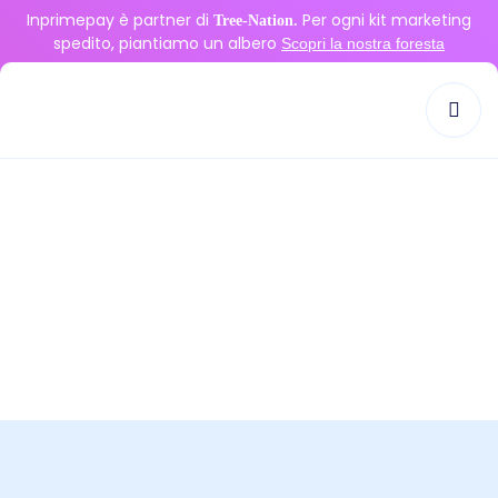
Inprimepay è partner di
Per ogni kit marketing
Tree-Nation.
spedito, piantiamo un albero
Scopri la nostra foresta
Tag:
fintech retail
>
fintech retail
Inprime Pay