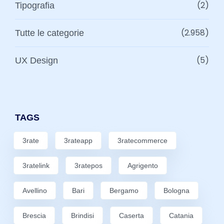
(2)
Tipografia
(2.958)
Tutte le categorie
(5)
UX Design
TAGS
3rate
3rateapp
3ratecommerce
3ratelink
3ratepos
Agrigento
Avellino
Bari
Bergamo
Bologna
Brescia
Brindisi
Caserta
Catania