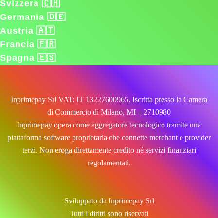
Svizzera 🇨🇭
Germania 🇩🇪
Austria 🇦🇹
Francia 🇫🇷
Spagna 🇪🇸
Inprimepay Srl VAT: IT 13227600965. Iscritta presso la Camera
di Commercio di Milano, MI – 2710980
Inprimepay opera come aggregatore tecnologico tramite una
piattaforma software proprietaria che connette merchant e provider
terzi. Non eroga direttamente credito né servizi finanziari
regolamentati.
Sviluppato da Inprimepay Srl
Tutti i diritti sono riservati