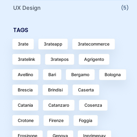
(5)
UX Design
TAGS
3rate
3rateapp
3ratecommerce
3ratelink
3ratepos
Agrigento
Avellino
Bari
Bergamo
Bologna
Brescia
Brindisi
Caserta
Catania
Catanzaro
Cosenza
Crotone
Firenze
Foggia
Frosinone
Genova
Inprimepay