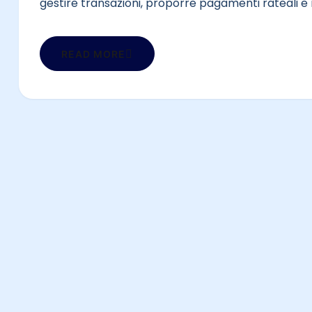
gestire transazioni, proporre pagamenti rateali e m
READ MORE