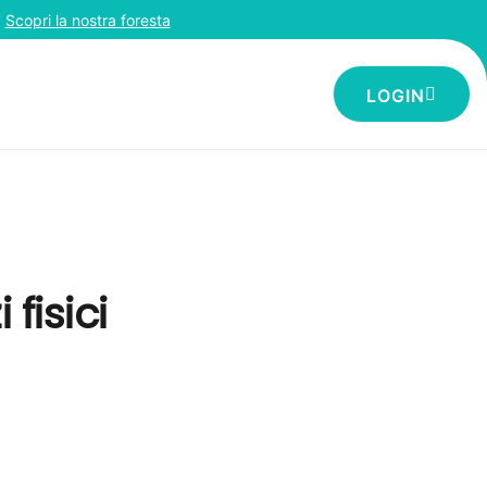
o
Scopri la nostra foresta
LOGIN
fisici