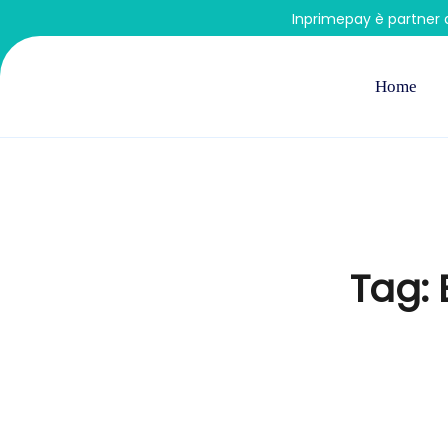
Inprimepay è partner 
Home
Tag: