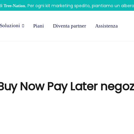
di
Per ogni kit marketing spedito, piantiamo un alber
Tree-Nation.
Soluzioni
Piani
Diventa partner
Assistenza
Buy Now Pay Later negozi 
>
Buy Now Pay Later negozi fisici
Inprime Pay