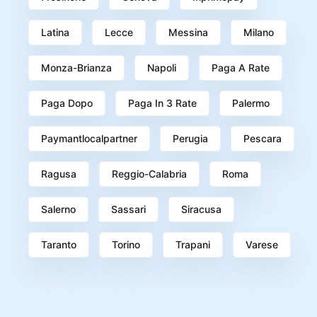
Latina
Lecce
Messina
Milano
Monza-Brianza
Napoli
Paga A Rate
Paga Dopo
Paga In 3 Rate
Palermo
Paymantlocalpartner
Perugia
Pescara
Ragusa
Reggio-Calabria
Roma
Salerno
Sassari
Siracusa
Taranto
Torino
Trapani
Varese