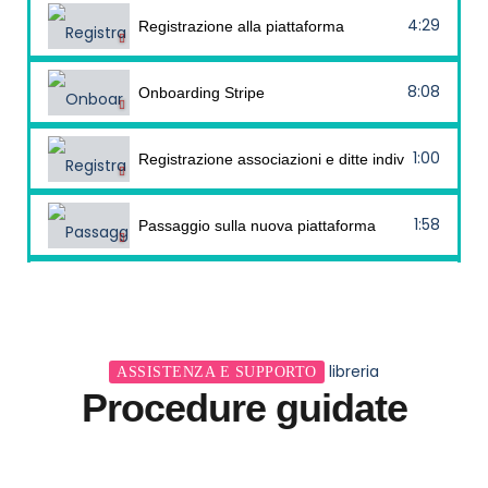
4:29
Registrazione alla piattaforma
8:08
Onboarding Stripe
1:00
Registrazione associazioni e ditte individuali senz
1:58
Passaggio sulla nuova piattaforma
1:03
Scarica qr code e locandina
1:17
Link a importo fisso
libreria
ASSISTENZA E SUPPORTO
Procedure guidate
1:50
Trasferimenti e bonifici istantanei