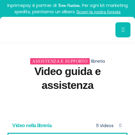
Inprimepay è partner di
Per ogni kit marketing
Tree-Nation.
spedito, piantiamo un albero
Scopri la nostra foresta
libreria
ASSISTENZA E SUPPORTO
Video guida e
assistenza
11 Videos
Video nella libreria